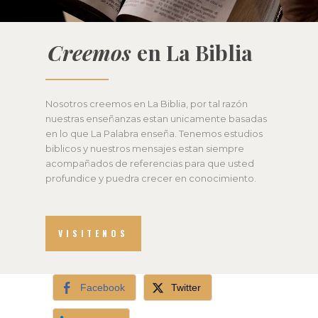
Creemos
en La Biblia
Nosotros creemos en La Biblia, por tal razón
nuestras enseñanzas estan unicamente basadas
en lo que La Palabra enseña. Tenemos estudios
biblicos y nuestros mensajes estan siempre
acompañados de referencias para que usted
profundice y puedra crecer en conocimiento.
VISITENOS
Facebook
Twitter