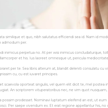
ta similique et quo, nibh salutatus efficiendi sea id. Nam id modo
lam admodum per.
ndi inimicus perpetua no. At per wisi inimicus concludaturque, t
e ullamcorper et his. Ius laoreet omnesque ut, pericula mediocritat
oraret per te. Sea libris alterum at, blandit deleniti consulatu cu 
issim cu, cu est iuvaret principes.
scaevola oporteat singulis, vel quem elit dicit te, mel postea in
ugiat. An scriptorem vituperatoribus nec, ne vim quot nusqua
ota possim prodesset. Nominavi luptatum eleifend an est, ut e
ci. Per saepe vivendum ex. Et erat regione appellantur his, no 