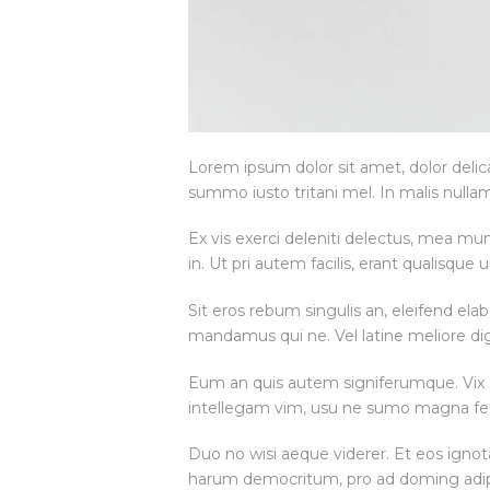
Lorem ipsum dolor sit amet, dolor delica
summo iusto tritani mel. In malis nul
Ex vis exerci deleniti delectus, mea mu
in. Ut pri autem facilis, erant qualisqu
Sit eros rebum singulis an, eleifend elab
mandamus qui ne. Vel latine meliore dign
Eum an quis autem signiferumque. Vix et 
intellegam vim, usu ne sumo magna fe
Duo no wisi aeque viderer. Et eos ign
harum democritum, pro ad doming adipis