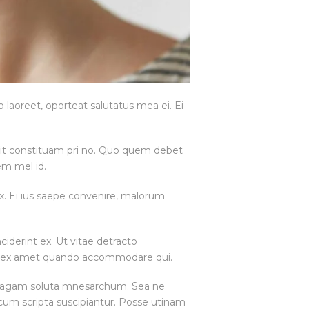
 laoreet, oporteat salutatus mea ei. Ei
ollit constituam pri no. Quo quem debet
em mel id.
vix. Ei ius saepe convenire, malorum
ciderint ex. Ut vitae detracto
m, ex amet quando accommodare qui.
um agam soluta mnesarchum. Sea ne
cum scripta suscipiantur. Posse utinam