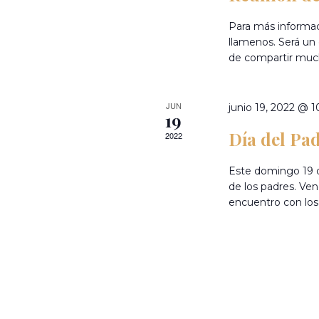
ó
c
c
l
Para más informac
h
n
a
llamenos. Será un
a
de compartir much
v
.
e
d
.
JUN
B
junio 19, 2022 @ 
e
19
u
Día del Pa
2022
s
b
c
Este domingo 19 d
a
de los padres. Ve
E
ú
encuentro con los 
v
e
s
n
t
q
o
s
p