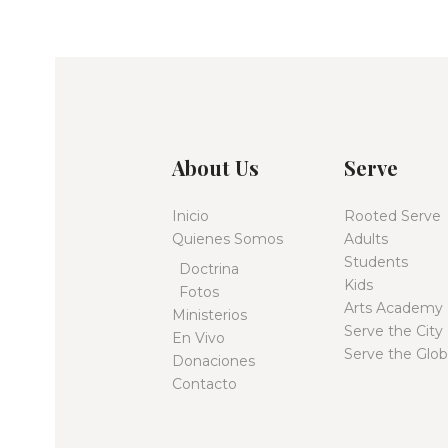
u
a
r
e
a
l
d
a
p
a
a
l
About Us
Serve
a
y
b
Inicio
Rooted Serve
r
Quienes Somos
Adults
v
a
Students
Doctrina
c
Kids
Fotos
i
l
Arts Academy
Ministerios
a
Serve the City
En Vivo
v
s
Serve the Glo
Donaciones
e
Contacto
.
t