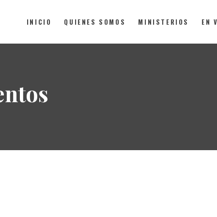
INICIO
QUIENES SOMOS
MINISTERIOS
EN 
INICIO
QUIENES SOMOS
entos
MINISTERIOS
EN VIVO
DONACIONES
CONTACTO