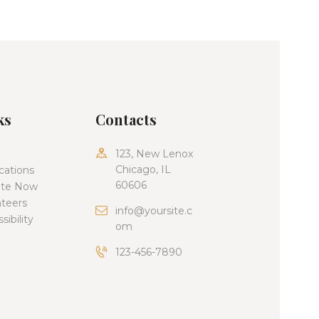
v
e
n
t
ks
Contacts
o
123, New Lenox
Chicago, IL
cations
60606
te Now
nteers
info@yoursite.c
sibility
om
123-456-7890