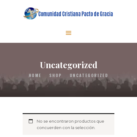
INICIO
QUIENES SOMOS
MINISTERIOS
Uncategorized
EN VIVO
HOME
SHOP
UNCATEGORIZED
DONACIONES
CONTACTO
No se encontraron productos que
concuerden con la selección.